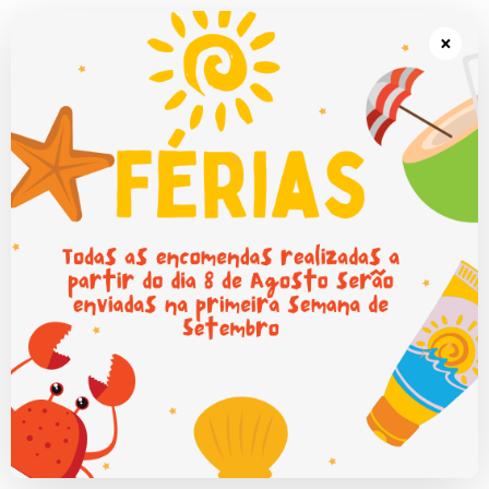
Portes grátis em Portugal Continental para encomendas superiores a
50€.
×