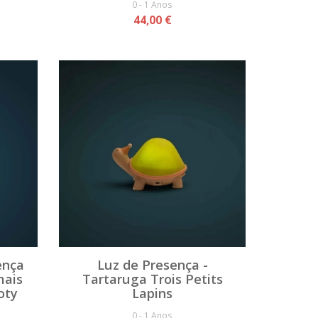
0 - 1 Anos
44,00 €
ença
Luz de Presença -
mais
Tartaruga Trois Petits
oty
Lapins
0 - 1 Anos