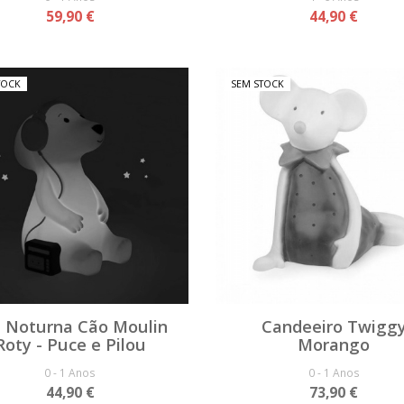
59,90 €
44,90 €
TOCK
SEM STOCK
 Noturna Cão Moulin
Candeeiro Twigg
Roty - Puce e Pilou
Morango
0 - 1 Anos
0 - 1 Anos
44,90 €
73,90 €