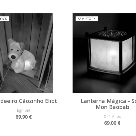
TOCK
SEM STOCK
deeiro Cãozinho Eliot
Lanterna Mágica - S
Mon Baobab
Egmont
69,90 €
0 - 1 Anos
69,00 €