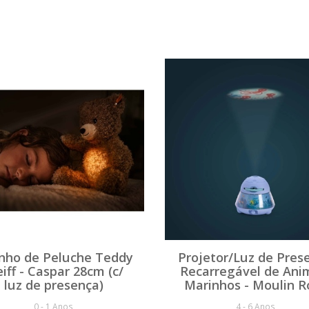
inho de Peluche Teddy
Projetor/Luz de Pres
eiff - Caspar 28cm (c/
Recarregável de Ani
luz de presença)
Marinhos - Moulin R
0 - 1 Anos
4 - 6 Anos