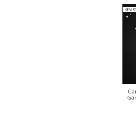
SEM S
Ca
Gan