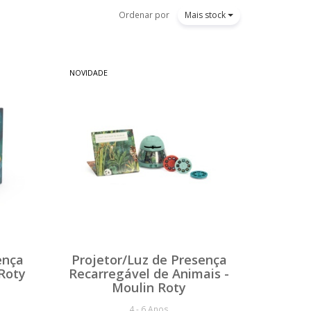
Ordenar por
Mais stock
NOVIDADE
ença
Projetor/Luz de Presença
Roty
Recarregável de Animais -
Moulin Roty
4 - 6 Anos