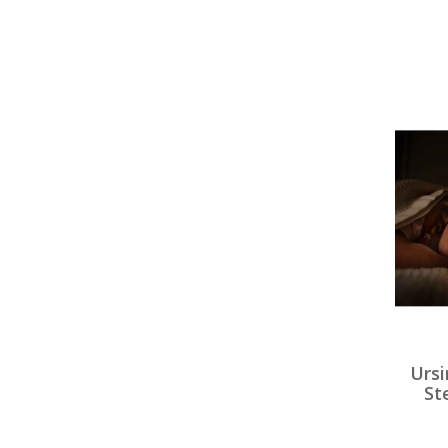
Urs
St