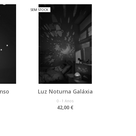
SEM STOCK
anso
Luz Noturna Galáxia
0 - 1 Anos
42,00 €