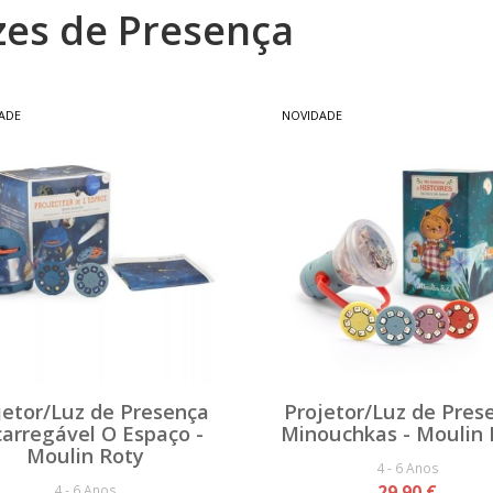
zes de Presença
ADE
NOVIDADE
jetor/Luz de Presença
Projetor/Luz de Pres
arregável O Espaço -
Minouchkas - Moulin 
Moulin Roty
4 - 6 Anos
4 - 6 Anos
29,90 €