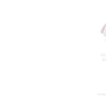
Ur
S
NOVID