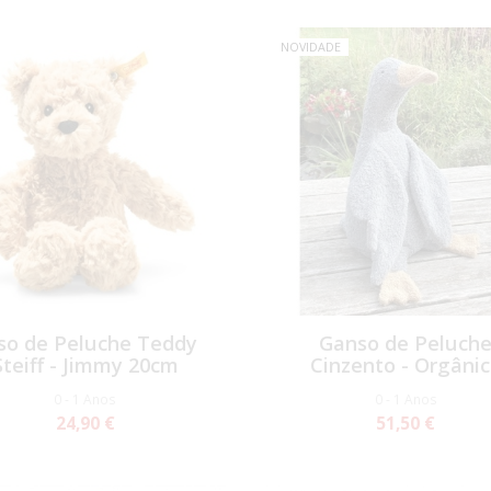
NOVIDADE
so de Peluche Teddy
Ganso de Peluch
Steiff - Jimmy 20cm
Cinzento - Orgâni
0 - 1 Anos
0 - 1 Anos
24,90 €
51,50 €