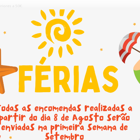
riores a 50€.
Sobre nós
Promoções
Novidades
Contactos