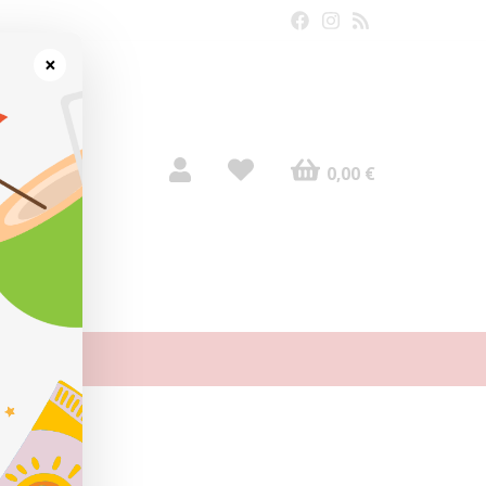
×
0,00 €