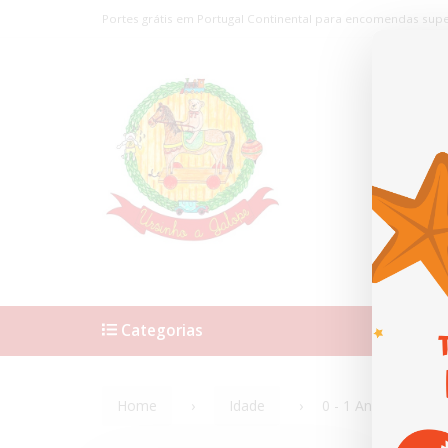
Portes grátis em Portugal Continental para encomendas supe
Categorias
Home
Home
Idade
0 - 1 Anos