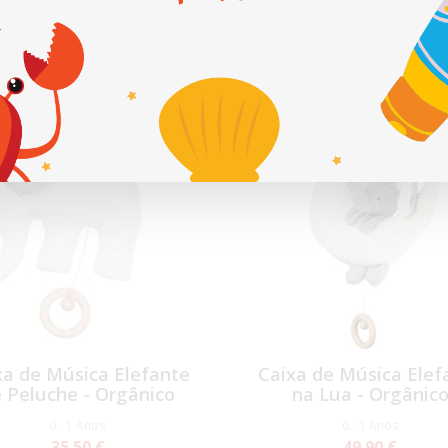
 1 Anos
ADE
NOVIDADE
xa de Música Elefante
Caixa de Música Elef
 Peluche - Orgânico
na Lua - Orgânic
0 - 1 Anos
0 - 1 Anos
35,50 €
49,90 €