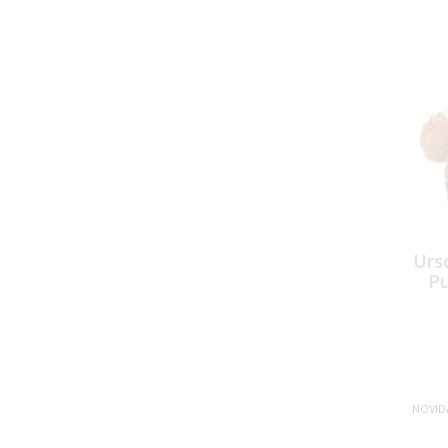
Urs
Pu
NOVID