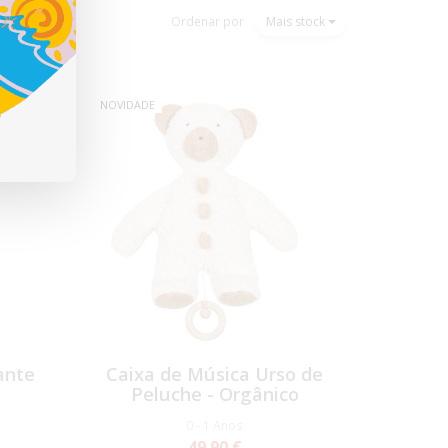
Ordenar por
Mais stock
NOVIDADE
ante
Caixa de Música Urso de
o
Peluche - Orgânico
0 - 1 Anos
49,90 €