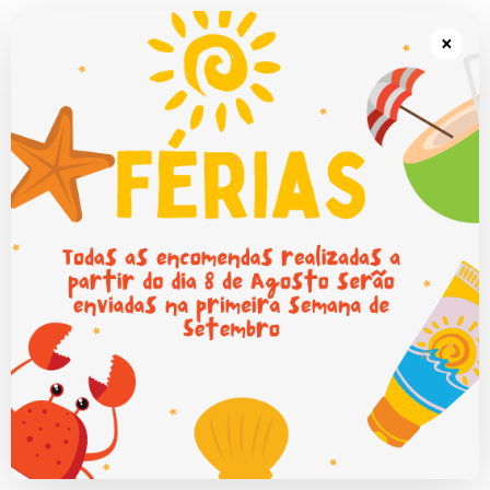
Portes grátis em Portugal Continental para encomendas superiores a
50€.
×