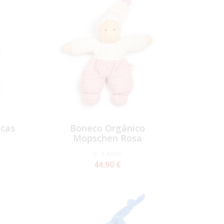
scas
Boneco Orgânico
Möpschen Rosa
0 - 1 Anos
44,90 €