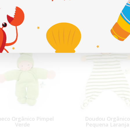
nchen
lemã de brinquedos orgânicos para bebé feitos à mão na Alemanha d
eco Orgânico Pimpel
Doudou Orgânico
Verde
Pequena Laranja