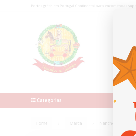
Portes grátis em Portugal Continental para encomendas supe
Categorias
Home
Home
Marca
Nanchen