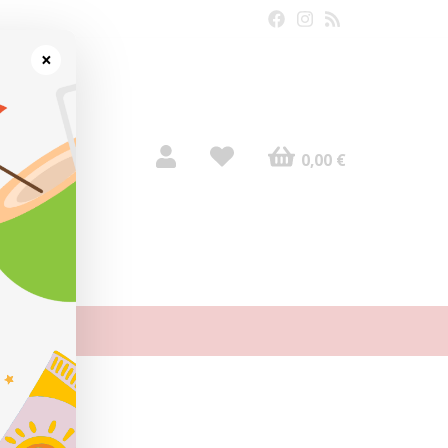
×
0,00 €