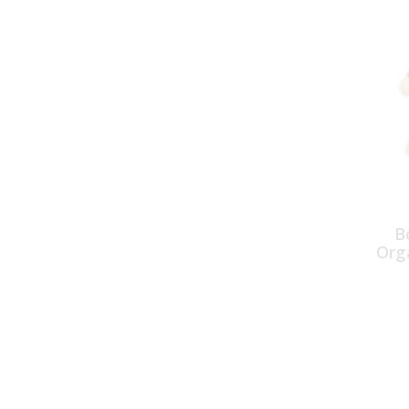
B
Org