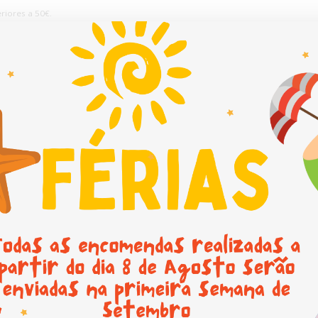
riores a 50€.
Sobre nós
Promoções
Novidades
Contactos