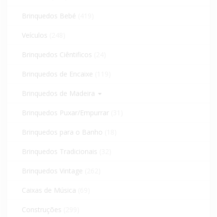
Brinquedos Bebé
(419)
Veículos
(248)
Brinquedos Ciêntificos
(24)
Brinquedos de Encaixe
(119)
Brinquedos de Madeira
Brinquedos Puxar/Empurrar
(31)
Brinquedos para o Banho
(18)
Brinquedos Tradicionais
(32)
Brinquedos Vintage
(262)
Caixas de Música
(69)
Construções
(299)