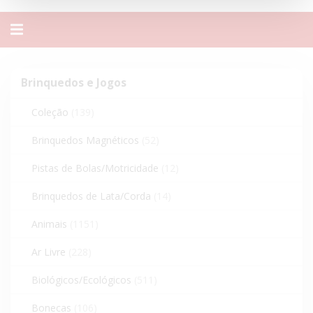
Alternar
navegação
Brinquedos
Brinquedos e Jogos
e
Jogos
Coleção
(139)
Brinquedos Magnéticos
(52)
Pistas de Bolas/Motricidade
(12)
Brinquedos de Lata/Corda
(14)
Animais
(1151)
Ar Livre
(228)
Biológicos/Ecológicos
(511)
Bonecas
(106)