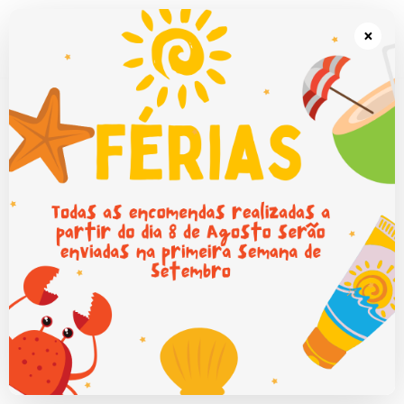
Portes grátis em Portugal Continental para encomendas superiores a
50€.
×