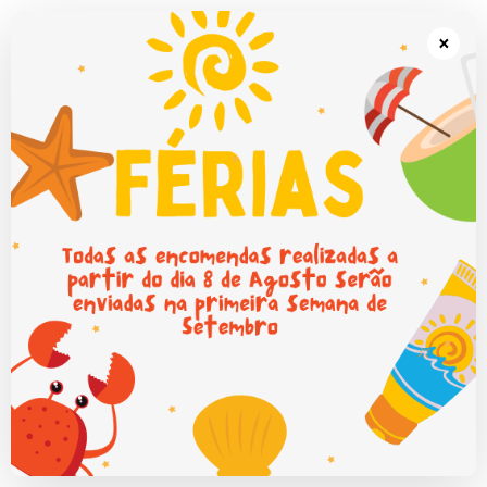
Portes grátis em Portugal Continental para encomendas superiores a
50€.
×