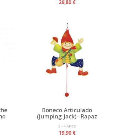
29,80 €
che
Boneco Articulado
ho
(Jumping Jack)- Rapaz
2 - 4 Anos
19,90 €