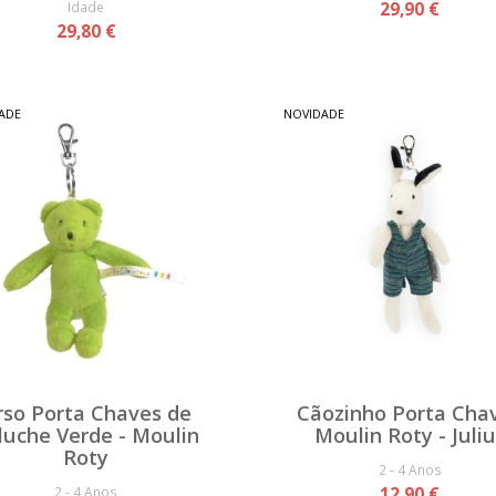
Idade
29,90 €
29,80 €
ADE
NOVIDADE
rso Porta Chaves de
Cãozinho Porta Cha
luche Verde - Moulin
Moulin Roty - Juli
Roty
2 - 4 Anos
2 - 4 Anos
12,90 €