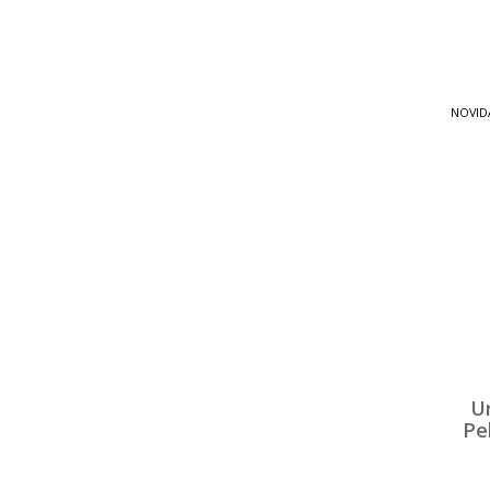
NOVID
U
Pe