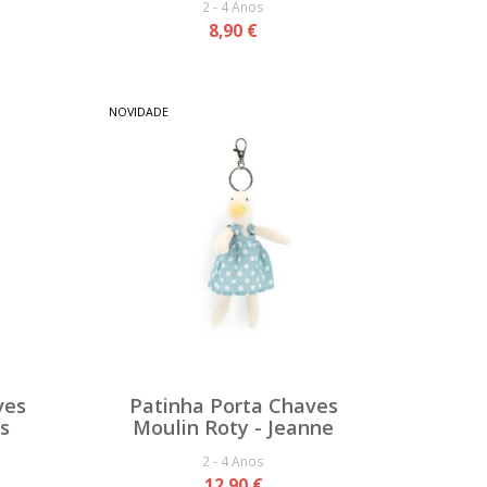
2 - 4 Anos
8,90 €
NOVIDADE
ves
Patinha Porta Chaves
us
Moulin Roty - Jeanne
2 - 4 Anos
12,90 €