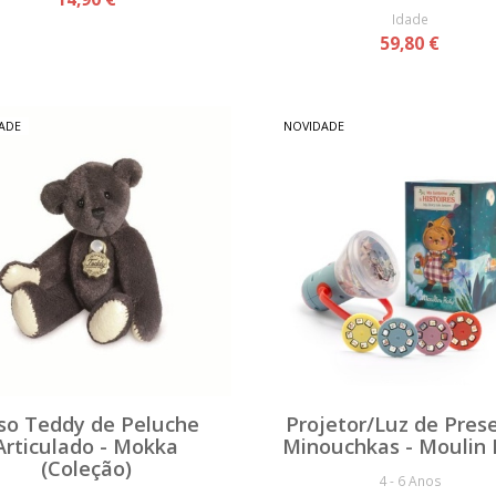
Idade
59,80 €
ADE
NOVIDADE
so Teddy de Peluche
Projetor/Luz de Pres
Articulado - Mokka
Minouchkas - Moulin 
(Coleção)
4 - 6 Anos