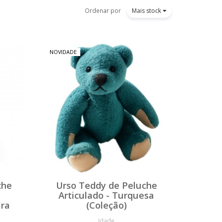
Ordenar por
Mais stock
NOVIDADE
che
Urso Teddy de Peluche
Articulado - Turquesa
ira
(Coleção)
Idade