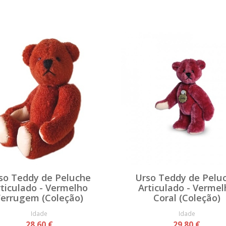
so Teddy de Peluche
Urso Teddy de Pelu
rticulado - Vermelho
Articulado - Vermel
Ferrugem (Coleção)
Coral (Coleção)
Idade
Idade
28,60 €
29,80 €