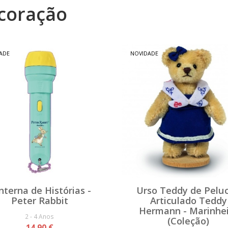
coração
ADE
NOVIDADE
nterna de Histórias -
Urso Teddy de Pelu
Peter Rabbit
Articulado Teddy
Hermann - Marinhe
2 - 4 Anos
(Coleção)
14,90 €