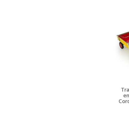
Tra
em
Cord