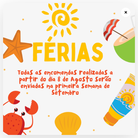
Portes grátis em Portugal Continental para encomendas superiores a
50€.
×